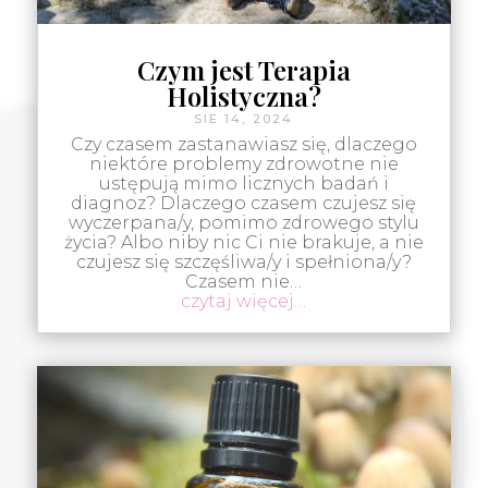
Czym jest Terapia
Holistyczna?
SIE 14, 2024
Czy czasem zastanawiasz się, dlaczego
niektóre problemy zdrowotne nie
ustępują mimo licznych badań i
diagnoz? Dlaczego czasem czujesz się
wyczerpana/y, pomimo zdrowego stylu
życia? Albo niby nic Ci nie brakuje, a nie
czujesz się szczęśliwa/y i spełniona/y?
Czasem nie…
czytaj więcej…