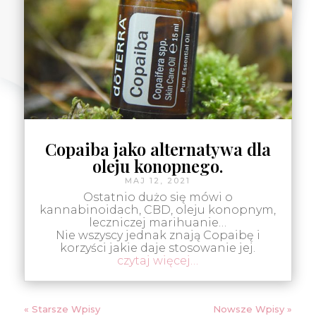
Copaiba jako alternatywa dla
oleju konopnego.
MAJ 12, 2021
Ostatnio dużo się mówi o
kannabinoidach, CBD, oleju konopnym,
leczniczej marihuanie…
Nie wszyscy jednak znają Copaibę i
korzyści jakie daje stosowanie jej.
czytaj więcej…
« Starsze Wpisy
Nowsze Wpisy »