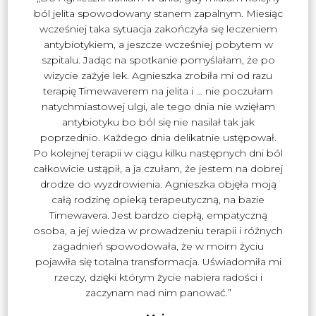
ból jelita spowodowany stanem zapalnym. Miesiąc
wcześniej taka sytuacja zakończyła się leczeniem
antybiotykiem, a jeszcze wcześniej pobytem w
szpitalu. Jadąc na spotkanie pomyślałam, że po
wizycie zażyje lek. Agnieszka zrobiła mi od razu
terapię Timewaverem na jelita i … nie poczułam
natychmiastowej ulgi, ale tego dnia nie wzięłam
antybiotyku bo ból się nie nasilał tak jak
poprzednio. Każdego dnia delikatnie ustępował.
Po kolejnej terapii w ciągu kilku następnych dni ból
całkowicie ustąpił, a ja czułam, że jestem na dobrej
drodze do wyzdrowienia. Agnieszka objęła moją
całą rodzinę opieką terapeutyczną, na bazie
Timewavera. Jest bardzo ciepłą, empatyczną
osoba, a jej wiedza w prowadzeniu terapii i różnych
zagadnień spowodowała, że w moim życiu
pojawiła się totalna transformacja. Uświadomiła mi
rzeczy, dzięki którym życie nabiera radości i
zaczynam nad nim panować.”