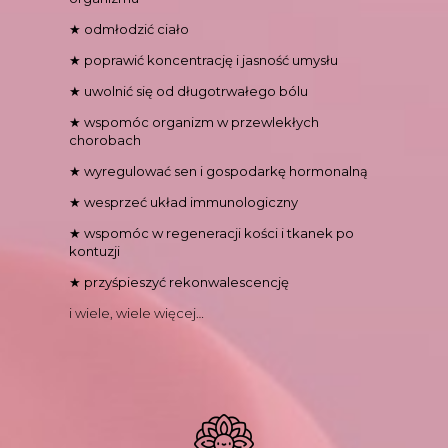
★ odmłodzić ciało
★ poprawić koncentrację i jasność umysłu
★ uwolnić się od długotrwałego bólu
★ wspomóc organizm w przewlekłych
chorobach
★ wyregulować sen i gospodarkę hormonalną
★ wesprzeć układ immunologiczny
★ wspomóc w regeneracji kości i tkanek po
kontuzji
★ przyśpieszyć rekonwalescencję
i wiele, wiele więcej…