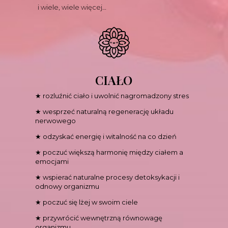
i wiele, wiele więcej…
CIAŁO
★ rozluźnić ciało i uwolnić nagromadzony stres
★ wesprzeć naturalną regenerację układu
nerwowego
★ odzyskać energię i witalność na co dzień
★ poczuć większą harmonię między ciałem a
emocjami
★ wspierać naturalne procesy detoksykacji i
odnowy organizmu
★ poczuć się lżej w swoim ciele
★ przywrócić wewnętrzną równowagę
organizmu