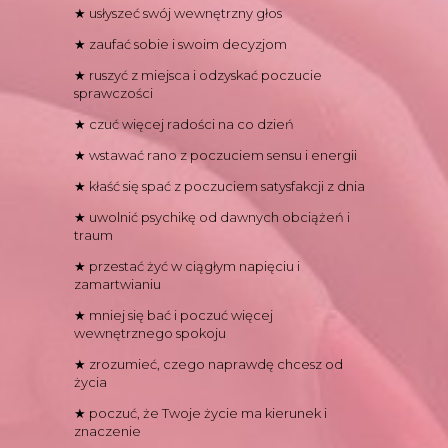
★ usłyszeć swój wewnętrzny głos
★ zaufać sobie i swoim decyzjom
★ ruszyć z miejsca i odzyskać poczucie
sprawczości
★ czuć więcej radości na co dzień
★ wstawać rano z poczuciem sensu i energii
★ kłaść się spać z poczuciem satysfakcji z dnia
★ uwolnić psychikę od dawnych obciążeń i
traum
★ przestać żyć w ciągłym napięciu i
zamartwianiu
★ mniej się bać i poczuć więcej
wewnętrznego spokoju
★ zrozumieć, czego naprawdę chcesz od
życia
★ poczuć, że Twoje życie ma kierunek i
znaczenie