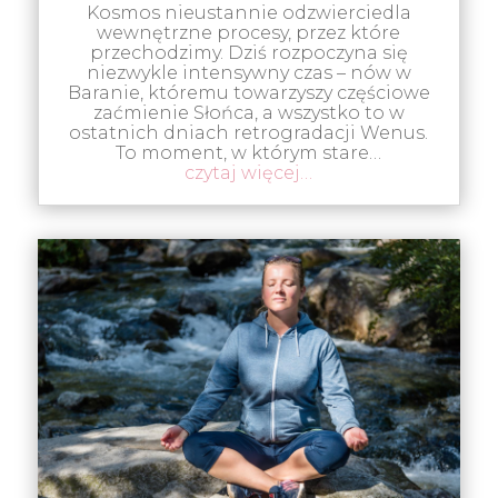
Kosmos nieustannie odzwierciedla
wewnętrzne procesy, przez które
przechodzimy. Dziś rozpoczyna się
niezwykle intensywny czas – nów w
Baranie, któremu towarzyszy częściowe
zaćmienie Słońca, a wszystko to w
ostatnich dniach retrogradacji Wenus.
To moment, w którym stare…
czytaj więcej…