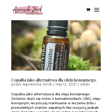
Copaiba jako alternatywa dla oleju konopnego.
przez
Agnieszka Jonik
|
maj 12, 2021
|
olejki
Copaiba jako alternatywa dla oleju konopnego.
Ostatnio dużo się mówi o kannabinoidach, CBD, oleju
konopnym, leczniczej marihuanie w leczeniu bólu i
przewlekłych stanów zapalnych.Nie wszyscy jednak
znają Copaibę i wiedzą, że to jeden z najsilniejszych