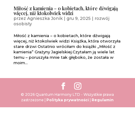
Miłość z kamienia – o kobietach, które dźwigają
więcej, niż ktokolwiek widzi
przez
Agnieszka Jonik
|
gru 9, 2025
|
rozwój
osobisty
Miłość z kamienia – o kobietach, które dźwigają
więcej, niż ktokolwiek widzi Książka, która otworzyła
stare drzwi Ostatnio wróciłam do książki „Miłość z
kamienia” Grażyny Jagielskiej.Czytałam ją wiele lat
temu – poruszyła mnie tak głęboko, że została w
moim...
© 2026 Quantum Harmony LTD - Wszystkie prawa
zastrzeżone |
Polityka prywatności
|
Regulamin