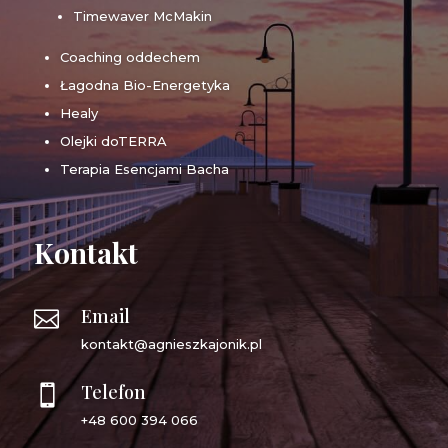
Timewaver McMakin
Coaching oddechem
Łagodna Bio-Energetyka
Healy
Olejki doTERRA
Terapia Esencjami Bacha
Kontakt
Email

kontakt@agnieszkajonik.pl
Telefon

+48 600 394 066