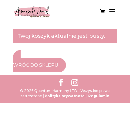
Twój koszyk aktualnie jest pusty.
WRÓĆ DO SKLEPU
© 2026 Quantum Harmony LTD - Wszystkie prawa
zastrzeżone |
Polityka prywatności
|
Regulamin