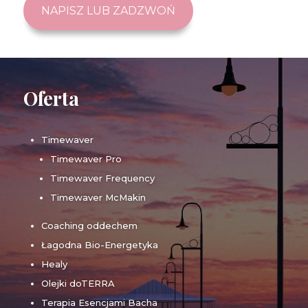
NAPISZ LUB ZADZWOŃ
Oferta
Timewaver
Timewaver Pro
Timewaver Frequency
Timewaver McMakin
Coaching oddechem
Łagodna Bio-Energetyka
Healy
Olejki doTERRA
Terapia Esencjami Bacha