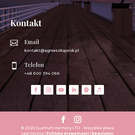
Kontakt
Email

kontakt@agnieszkajonik.pl
Telefon

+48 600 394 066
© 2026 Quantum Harmony LTD - Wszystkie prawa
zastrzeżone |
Polityka prywatności
|
Regulamin