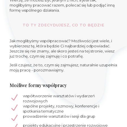
Wierzę, że możesz być jednym z nich, a jeśli tak,
moglibyśmy pracować razem, polecać się lub podjąć inną
formę wspólnego działania.
TO TY ZDECYDUJESZ, CO TO BĘDZIE
Jak moglibyśmy współpracować? Możliwości jest wiele, i
wybierzesz tę, która będzie Ci najbardziej odpowiadać.
Jeszcze się nie znamy, ale skoro jesteś na tej stronie, wiesz
już trochę, czym się zajmuję i co potrafię.
Jeśli czujesz, że to, czym się zajmujesz, naturalnie uzupełnia
moją pracę - porozmawiajmy.
Możliwe formy współpracy
N
współtworzenie warsztatów i wydarzeń
rozwojowych
N
wspólne projekty, rozmowy, konferencje i
spotkania tematyczne
N
prowadzenie warsztatów i sesji dla grup
projekty edukacyjne i przestrzenie rozwojowe