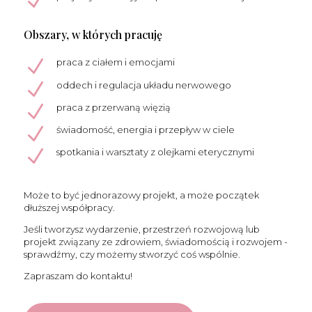
N
Obszary, w których pracuję
N
praca z ciałem i emocjami
N
oddech i regulacja układu nerwowego
N
praca z przerwaną więzią
N
świadomość, energia i przepływ w ciele
N
spotkania i warsztaty z olejkami eterycznymi
Może to być jednorazowy projekt, a może początek
dłuższej współpracy.
Jeśli tworzysz wydarzenie, przestrzeń rozwojową lub
projekt związany ze zdrowiem, świadomością i rozwojem -
sprawdźmy, czy możemy stworzyć coś wspólnie.
Zapraszam do kontaktu!