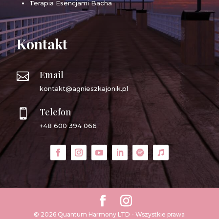
Terapia Esencjami Bacha
Kontakt
Email

kontakt@agnieszkajonik.pl
Telefon

+48 600 394 066
© 2026 Quantum Harmony LTD - Wszystkie prawa