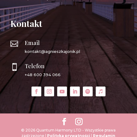
Kontakt
Email

kontakt@agnieszkajonik.pl
Telefon

+48 600 394 066
© 2026 Quantum Harmony LTD - Wszystkie prawa
zastrzeżone |
Polityka prywatności
|
Regulamin