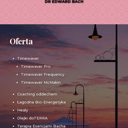
DR EDWARD BACH
Oferta
Timewaver
Timewaver Pro
Timewaver Frequency
Timewaver McMakin
Coaching oddechem
Łagodna Bio-Energetyka
Healy
Olejki doTERRA
Terapia Esencjami Bacha