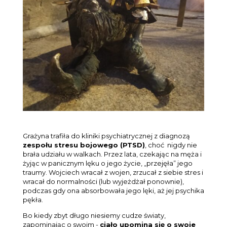
Grażyna trafiła do kliniki psychiatrycznej z diagnozą
zespołu stresu bojowego (PTSD)
, choć nigdy nie
brała udziału w walkach. Przez lata, czekając na męża i
żyjąc w panicznym lęku o jego życie, „przejęła” jego
traumy. Wojciech wracał z wojen, zrzucał z siebie stres i
wracał do normalności (lub wyjeżdżał ponownie),
podczas gdy ona absorbowała jego lęki, aż jej psychika
pękła.
Bo kiedy zbyt długo niesiemy cudze światy,
zapominając o swoim -
ciało upomina się o swoje