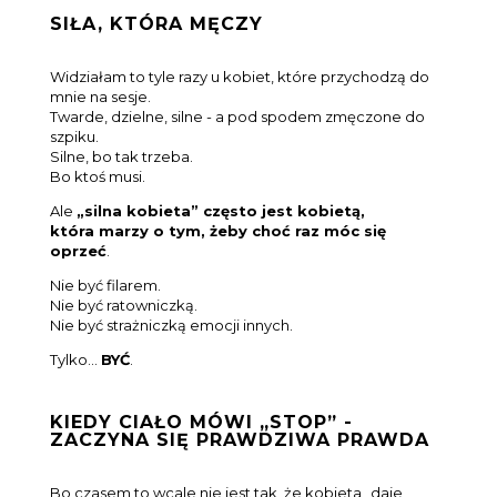
SIŁA, KTÓRA MĘCZY
Widziałam to tyle razy u kobiet, które przychodzą do
mnie na sesje.
Twarde, dzielne, silne - a pod spodem zmęczone do
szpiku.
Silne, bo tak trzeba.
Bo ktoś musi.
Ale
„silna kobieta” często jest kobietą,
która marzy o tym, żeby choć raz móc się
oprzeć
.
Nie być filarem.
Nie być ratowniczką.
Nie być strażniczką emocji innych.
Tylko…
BYĆ
.
KIEDY CIAŁO MÓWI „STOP” -
ZACZYNA SIĘ PRAWDZIWA PRAWDA
Bo czasem to wcale nie jest tak, że kobieta „daje