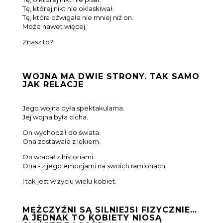
Tę, której nikt nie oklaskiwał.
Tę, która dźwigała nie mniej niż on.
Może nawet więcej.
Znasz to?
WOJNA MA DWIE STRONY. TAK SAMO
JAK RELACJE
Jego wojna była spektakularna.
Jej wojna była cicha.
On wychodził do świata.
Ona zostawała z lękiem.
On wracał z historiami.
Ona - z jego emocjami na swoich ramionach.
I tak jest w życiu wielu kobiet.
MĘŻCZYŹNI SĄ SILNIEJSI FIZYCZNIE…
A JEDNAK TO KOBIETY NIOSĄ