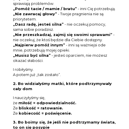
sprawiają problemów.
„Pomóż tacie / mamie / bratu”
- inni Cię potrzebują.
„Nie zawracaj głowy”
- Twoje pragnienia nie są
priorytetem.
„Dasz radę, jesteś silna”
- nie oczekuj pomocy,
sama sobie poradzisz.
„Nie przeszkadzaj, zajmij się swoimi sprawami”
-
nie oczekuj, że ktoś będzie dla Ciebie dostępny.
„Najpierw pomóż innym”
- inni są ważniejsi ode
mnie, potrzebują mojej opieki.
„
Musisz być silna
”
- jesteś oparciem, nie możesz
okazać słabości.
I robiłyśmy.
A potem już „tak zostało”.
2. Bo widziałyśmy matki, które podtrzymywały
cały dom
I nauczyłyśmy się,
że
miłość = odpowiedzialność.
Że
bliskość = ratowanie.
Że
kobiecość = poświęcenie.
3. Bo boimy się, że jeśli nie podtrzymamy świata,
to on się posypie