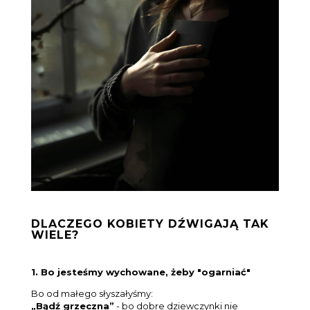
DLACZEGO KOBIETY DŹWIGAJĄ TAK
WIELE?
1. Bo jesteśmy wychowane, żeby "ogarniać"
Bo od małego słyszałyśmy:
„Bądź grzeczna”
- bo dobre dziewczynki nie