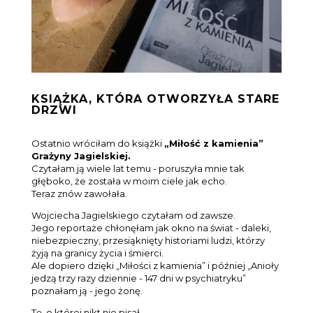
KSIĄŻKA, KTÓRA OTWORZYŁA STARE
DRZWI
Ostatnio wróciłam do książki
„Miłość z kamienia”
Grażyny Jagielskiej.
Czytałam ją wiele lat temu - poruszyła mnie tak
głęboko, że została w moim ciele jak echo.
Teraz znów zawołała.
Wojciecha Jagielskiego czytałam od zawsze.
Jego reportaże chłonęłam jak okno na świat - daleki,
niebezpieczny, przesiąknięty historiami ludzi, którzy
żyją na granicy życia i śmierci.
Ale dopiero dzięki „Miłości z kamienia” i później „Anioły
jedzą trzy razy dziennie - 147 dni w psychiatryku”
poznałam ją - jego żonę.
Tę, o której nikt nie pisał.