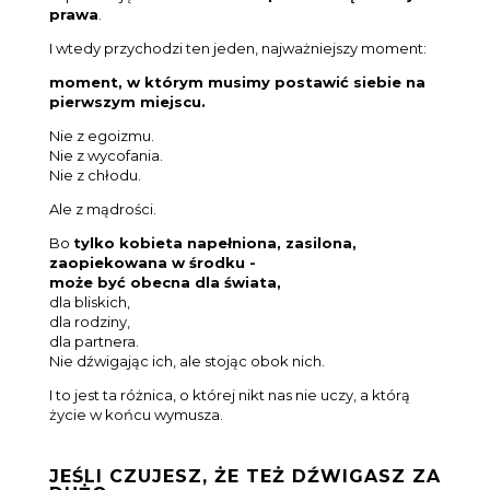
prawa
.
I wtedy przychodzi ten jeden, najważniejszy moment:
moment, w którym musimy postawić siebie na
pierwszym miejscu.
Nie z egoizmu.
Nie z wycofania.
Nie z chłodu.
Ale z mądrości.
Bo
tylko kobieta napełniona, zasilona,
zaopiekowana w środku -
może być obecna dla świata,
dla bliskich,
dla rodziny,
dla partnera.
Nie dźwigając ich, ale stojąc obok nich.
I to jest ta różnica, o której nikt nas nie uczy, a którą
życie w końcu wymusza.
JEŚLI CZUJESZ, ŻE TEŻ DŹWIGASZ ZA