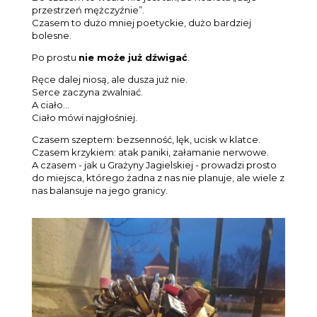
przestrzeń mężczyźnie”.
Czasem to dużo mniej poetyckie, dużo bardziej
bolesne.
Po prostu
nie może już dźwigać
.
Ręce dalej niosą, ale dusza już nie.
Serce zaczyna zwalniać.
A ciało…
Ciało mówi najgłośniej.
Czasem szeptem: bezsenność, lęk, ucisk w klatce.
Czasem krzykiem: atak paniki, załamanie nerwowe.
A czasem - jak u Grażyny Jagielskiej - prowadzi prosto
do miejsca, którego żadna z nas nie planuje, ale wiele z
nas balansuje na jego granicy.