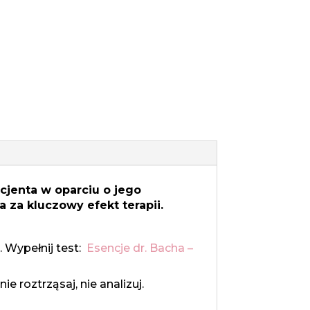
cjenta w oparciu o jego
 za kluczowy efekt terapii.
 Wypełnij test:
Esencje dr. Bacha –
ie roztrząsaj, nie analizuj.