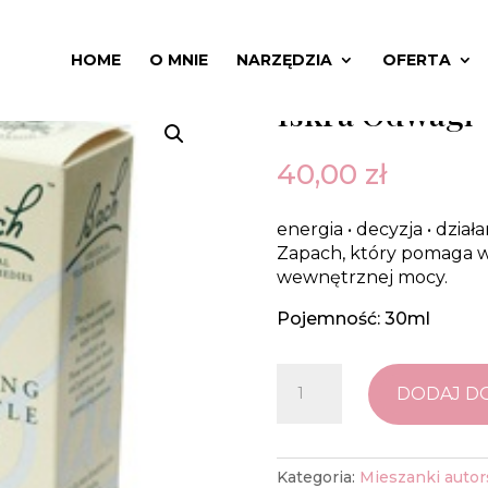
HOME
O MNIE
NARZĘDZIA
OFERTA
aromaterapia
/
Mieszanki autorskie Quantum Essence
/ I
Iskra Odwagi
40,00
zł
energia • decyzja • działa
Zapach, który pomaga wyj
wewnętrznej mocy.
Pojemność: 30ml
ilość
DODAJ D
Iskra
Odwagi
Kategoria:
Mieszanki auto