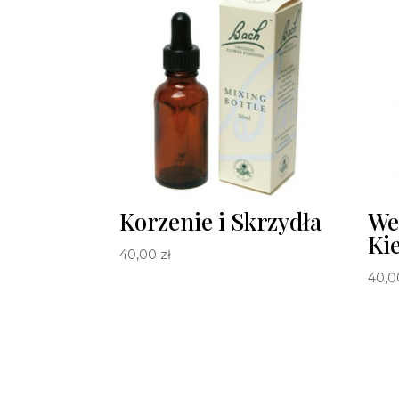
Korzenie i Skrzydła
We
Ki
40,00
zł
40,