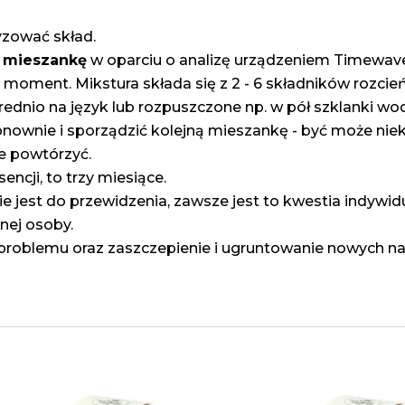
yzować skład.
 mieszankę
w oparciu o analizę urządzeniem Timewave
n moment. Mikstura składa się z 2 - 6 składników rozc
rednio na język lub rozpuszczone np. w pół szklanki wod
onownie i sporządzić kolejną mieszankę - być może niek
ie powtórzyć.
cji, to trzy miesiące.
ie jest do przewidzenia, zawsze jest to kwestia indywi
nej osoby.
ki problemu oraz zaszczepienie i ugruntowanie nowych 