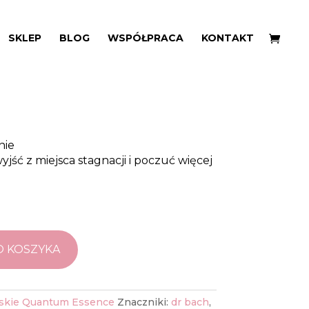
SKLEP
BLOG
WSPÓŁPRACA
KONTAKT
skra Odwagi
nie
ść z miejsca stagnacji i poczuć więcej
O KOSZYKA
rskie Quantum Essence
Znaczniki:
dr bach
,