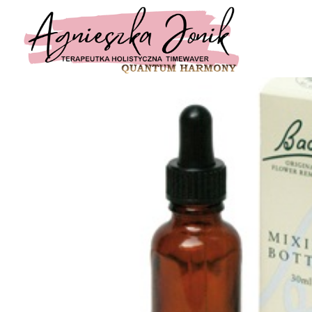
Home
/
Naturalne wsparcie
/
Olejki i 