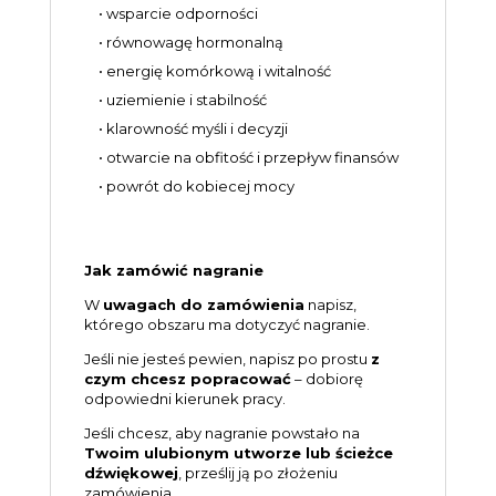
• wsparcie odporności
• równowagę hormonalną
• energię komórkową i witalność
• uziemienie i stabilność
• klarowność myśli i decyzji
• otwarcie na obfitość i przepływ finansów
• powrót do kobiecej mocy
Jak zamówić nagranie
W
uwagach do zamówienia
napisz,
którego obszaru ma dotyczyć nagranie.
Jeśli nie jesteś pewien, napisz po prostu
z
czym chcesz popracować
– dobiorę
odpowiedni kierunek pracy.
Jeśli chcesz, aby nagranie powstało na
Twoim ulubionym utworze lub ścieżce
dźwiękowej
, prześlij ją po złożeniu
zamówienia.