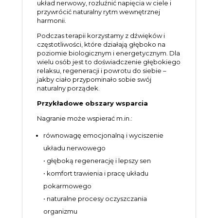
układ nerwowy, rozluźnić napięcia w ciele i
przywrócić naturalny rytm wewnętrznej
harmonii.
Podczas terapii korzystamy z dźwięków i
częstotliwości, które działają głęboko na
poziomie biologicznym i energetycznym. Dla
wielu osób jest to doświadczenie głębokiego
relaksu, regeneracji i powrotu do siebie –
jakby ciało przypominało sobie swój
naturalny porządek.
Przykładowe obszary wsparcia
Nagranie może wspierać m.in.:
równowagę emocjonalną i wyciszenie
układu nerwowego
• głęboką regenerację i lepszy sen
• komfort trawienia i pracę układu
pokarmowego
• naturalne procesy oczyszczania
organizmu