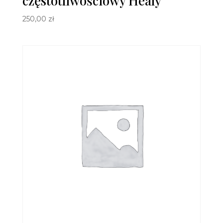
częstotliwościowy Healy
250,00
zł