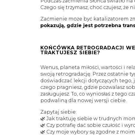
Podczas zaćmienia Słońca światło na ch
Czego się trzymasz, choć czujesz, że n
Zaćmienie może być katalizatorem zmia
pokazują, gdzie jest potrzebna tran
KOŃCÓWKA RETROGRADACJI WEN
TRAKTUJESZ SIEBIE?
Wenus, planeta miłości, wartości i rel
swoją retrogradację. Przez ostatnie 
doświadczać lekcji dotyczących tego, j
czego pragniesz, gdzie pozwalasz sob
zasługujesz. To, co wyniosłaś z tego cz
podwaliną dla nowej wersji ciebie.
Zapytaj siebie:
🌿 Jak traktuję siebie w trudnych m
🌿 Czy potrafię dać sobie czułość i wy
🌿 Czy moje wybory są zgodne z moi