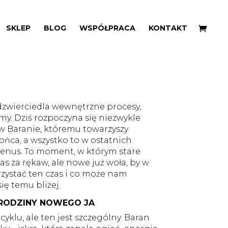
SKLEP
BLOG
WSPÓŁPRACA
KONTAKT
us
zwierciedla wewnętrzne procesy,
my. Dziś rozpoczyna się niezwykle
w Baranie, któremu towarzyszy
ońca, a wszystko to w ostatnich
Wenus. To moment, w którym stare
s za rękaw, ale nowe już woła, by w
rzystać ten czas i co może nam
ię temu bliżej.
ARODZINY NOWEGO JA
yklu, ale ten jest szczególny. Baran