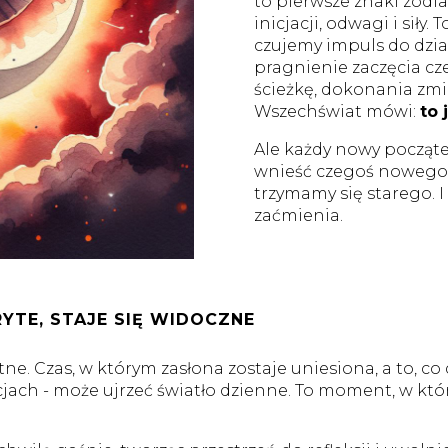
to pierwsze znaki zodia
inicjacji, odwagi i siły
czujemy impuls do dzia
pragnienie zaczęcia c
ścieżkę, dokonania zmi
Wszechświat mówi:
to 
Ale każdy nowy począt
wnieść czegoś nowego d
trzymamy się starego. I
zaćmienia.
RYTE, STAJE SIĘ WIDOCZNE
. Czas, w którym zasłona zostaje uniesiona, a to, co 
jach - może ujrzeć światło dzienne. To moment, w kt