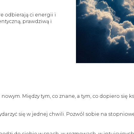
 odbierają ci energii i
entyczną, prawdziwą i
nowym. Między tym, co znane, a tym, co dopiero się ks
darzyć się w jednej chwili. Pozwól sobie na stopnio
hodzi do ciebie w snach, w rozmowach, w intuicyjny