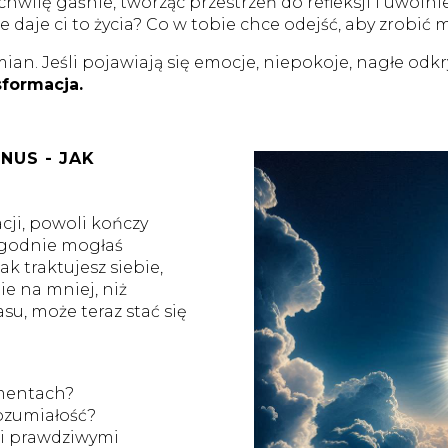
wilę gaśnie, tworząc przestrzeń do refleksji i uwolnien
ie daje ci to życia? Co w tobie chce odejść, aby zrobić
n. Jeśli pojawiają się emocje, niepokoje, nagłe odkry
sformacja.
US - JAK
acji, powoli kończy
tygodnie mogłaś
ak traktujesz siebie,
ie na mniej, niż
asu, może teraz stać się
omentach?
rozumiałość?
mi prawdziwymi