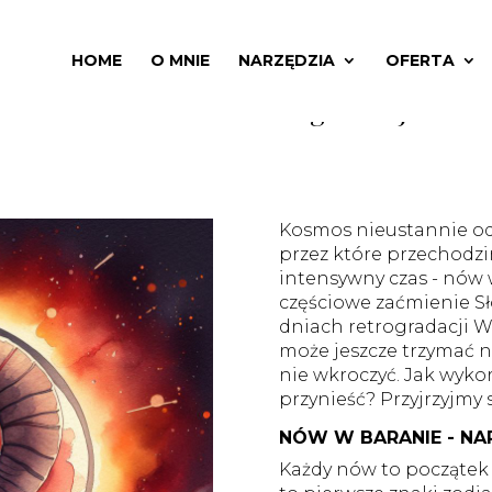
HOME
O MNIE
NARZĘDZIA
OFERTA
enie i ostatnie dni retrogradacji Wen
Kosmos nieustannie od
przez które przechodzi
intensywny czas - nów 
częściowe zaćmienie Sł
dniach retrogradacji 
może jeszcze trzymać na
nie wkroczyć. Jak wyko
przynieść? Przyjrzyjmy s
NÓW W BARANIE - N
Każdy nów to początek c