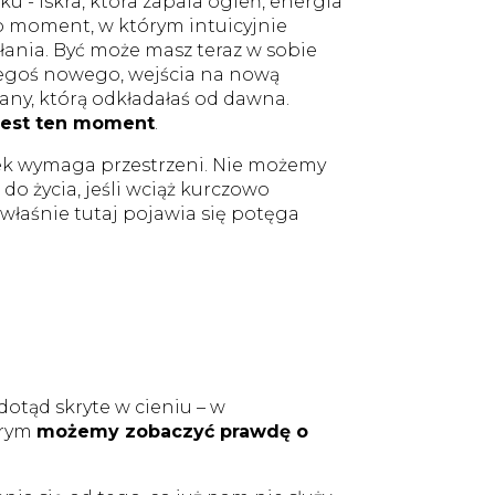
ku - iskra, która zapala ogień, energia
. To moment, w którym intuicyjnie
łania. Być może masz teraz w sobie
zegoś nowego, wejścia na nową
any, którą odkładałaś od dawna.
jest ten moment
.
ek wymaga przestrzeni. Nie możemy
o życia, jeśli wciąż kurczowo
 właśnie tutaj pojawia się potęga
dotąd skryte w cieniu – w
órym
możemy zobaczyć prawdę o