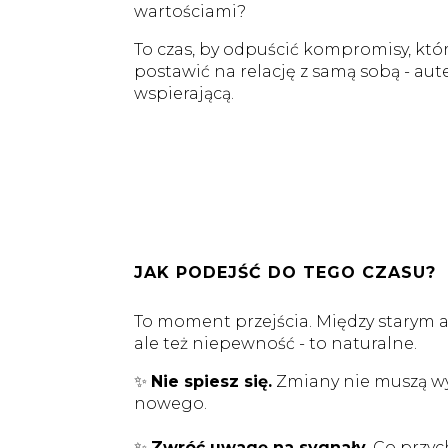
wartościami?
To czas, by odpuścić kompromisy, które
postawić na relację z samą sobą - aut
wspierającą.
JAK PODEJŚĆ DO TEGO CZASU?
To moment przejścia. Między starym a 
ale też niepewność - to naturalne.
✨
Nie spiesz się.
Zmiany nie muszą wy
nowego.
✨
Zwróć uwagę na sygnały.
Co przyc