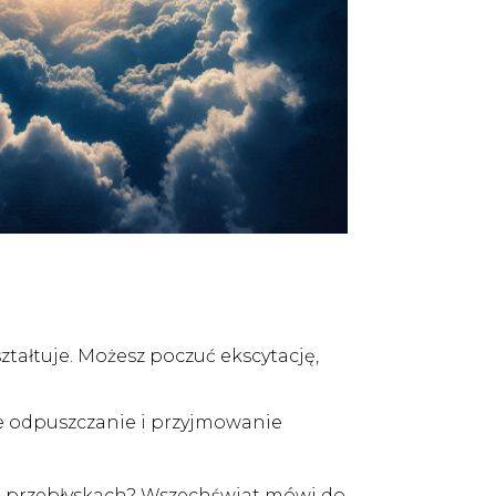
ztałtuje. Możesz poczuć ekscytację,
we odpuszczanie i przyjmowanie
ch przebłyskach? Wszechświat mówi do