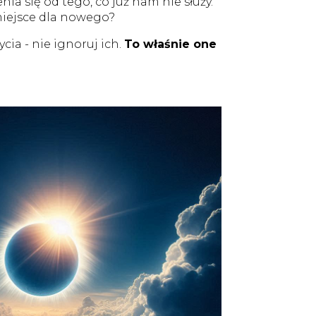
ia się od tego, co już nam nie służy.
 miejsce dla nowego?
cia - nie ignoruj ich.
To właśnie one