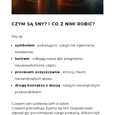
CZYM SĄ SNY? I CO Z NIMI ROBIĆ?
Sny są:
symbolem
- pokazują to, czego nie ogarniamy
świadomie,
lustrem
- odbijają nasze lęki, pragnienia i
nieuświadomione części,
procesem oczyszczania
- emocji, traum,
niezamkniętych spraw,
drogą kontaktu z duszą
- naszym wewnętrznym
przewodnikiem.
Czasem sen uzdrawia sam w sobie.
Czasem potrzebuje, byśmy się nim zaopiekowali -
zapisali go, porozmawiali z jego postacią, dokończyli