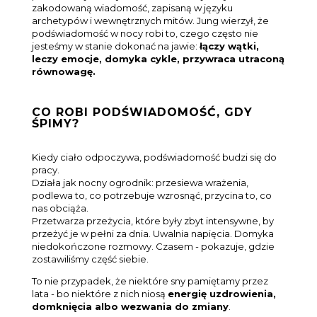
zakodowaną wiadomość, zapisaną w języku
archetypów i wewnętrznych mitów. Jung wierzył, że
podświadomość w nocy robi to, czego często nie
jesteśmy w stanie dokonać na jawie:
łączy wątki,
leczy emocje, domyka cykle, przywraca utraconą
równowagę.
CO ROBI PODŚWIADOMOŚĆ, GDY
ŚPIMY?
Kiedy ciało odpoczywa, podświadomość budzi się do
pracy.
Działa jak nocny ogrodnik: przesiewa wrażenia,
podlewa to, co potrzebuje wzrosnąć, przycina to, co
nas obciąża.
Przetwarza przeżycia, które były zbyt intensywne, by
przeżyć je w pełni za dnia. Uwalnia napięcia. Domyka
niedokończone rozmowy. Czasem - pokazuje, gdzie
zostawiliśmy część siebie.
To nie przypadek, że niektóre sny pamiętamy przez
lata - bo niektóre z nich niosą
energię uzdrowienia,
domknięcia albo wezwania do zmiany
.