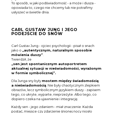
To sposób, w jaki podświadomość - a może i dusza -
opowiada to, czego nie chcemy lub nie potrafimy
usłyszeć w świetle dnia.
CARL GUSTAW JUNG I JEGO
PODEJŚCIE DO SNÓW
Carl Gustav Jung - ojciec psychologii - pisał o snach
jako o
„autentycznym, naturalnym sposobie
mówienia duszy”
.
Twierdził, że
„sen jest spontanicznym autoportretem
aktualnej sytuacji w nieświadomości, wyrażonym
w formie symbolicznej”
.
Dla Junga sny były
mostem między świadomością
a nieświadomością
. Nie były chaotycznym zlepkiem
obrazów, lecz symbolicznym językiem duszy - zapisem
tego, co ukryte, wyparte, nieprzeżyte. Albo tego, co
dopiero czeka na ujawnienie i integrację.
Każdy sen - jego zdaniem - miał znaczenie. Każda
postać, miejsce czy zdarzenie śnionej nocy niosło