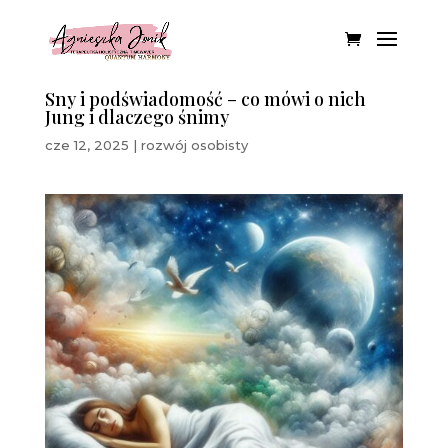
Sny i podświadomość – co mówi o nich
Jung i dlaczego śnimy
cze 12, 2025
|
rozwój osobisty