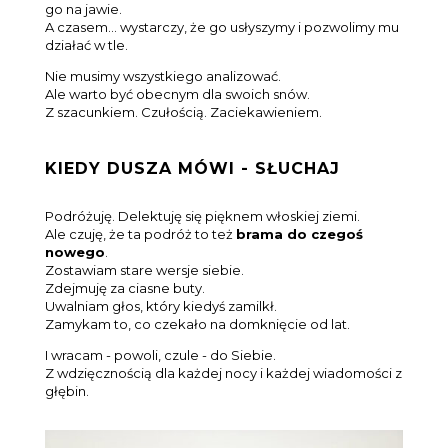
go na jawie.
A czasem… wystarczy, że go
usłyszymy
i pozwolimy mu
działać w tle.
Nie musimy wszystkiego analizować.
Ale warto
być obecnym
dla swoich snów.
Z szacunkiem. Czułością. Zaciekawieniem.
KIEDY DUSZA MÓWI - SŁUCHAJ
Podróżuję. Delektuję się pięknem włoskiej ziemi.
Ale czuję, że ta podróż to też
brama do czegoś
nowego
.
Zostawiam stare wersje siebie.
Zdejmuję za ciasne buty.
Uwalniam głos, który kiedyś zamilkł.
Zamykam to, co czekało na domknięcie od lat.
I wracam - powoli, czule - do Siebie.
Z wdzięcznością dla każdej nocy i każdej wiadomości z
głębin.