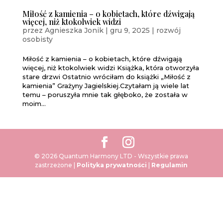
Miłość z kamienia – o kobietach, które dźwigają
więcej, niż ktokolwiek widzi
przez
Agnieszka Jonik
|
gru 9, 2025
|
rozwój
osobisty
Miłość z kamienia – o kobietach, które dźwigają
więcej, niż ktokolwiek widzi Książka, która otworzyła
stare drzwi Ostatnio wróciłam do książki „Miłość z
kamienia” Grażyny Jagielskiej.Czytałam ją wiele lat
temu – poruszyła mnie tak głęboko, że została w
moim...
© 2026 Quantum Harmony LTD - Wszystkie prawa
zastrzeżone |
Polityka prywatności
|
Regulamin