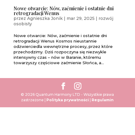
Nowe otwarcie: Nów, zaćmienie i ostatnie dni
retrogradacji Wenus
przez
Agnieszka Jonik
|
mar 29, 2025
|
rozwój
osobisty
Nowe otwarcie: Nów, zaćmienie i ostatnie dni
retrogradacji Wenus Kosmos nieustannie
odzwierciedla wewnętrzne procesy, przez które
przechodzimy. Dziś rozpoczyna się niezwykle
intensywny czas – nów w Baranie, któremu
towarzyszy częściowe zaćmienie Słońca, a...
© 2026 Quantum Harmony LTD - Wszystkie prawa
zastrzeżone |
Polityka prywatności
|
Regulamin