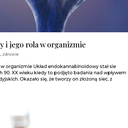
i jego rola w organizmie
i
,
zdrowie
 w organizmie Układ endokannabinoidowy stał sie
h 90. XX wieku kiedy to podjęto badania nad wpływem
skich. Okazało się, że tworzy on złożoną sieć, z